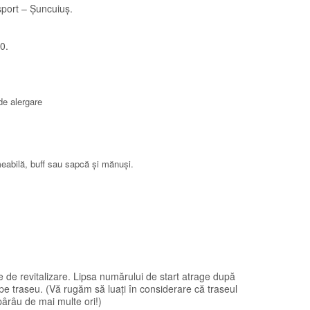
 sport – Șuncuiuș.
0.
 de alergare
meabilă, buff sau sapcă și mănuși.
le de revitalizare. Lipsa numărului de start atrage după
pe traseu. (Vă rugăm să luați în considerare că traseul
pârâu de mai multe ori!)