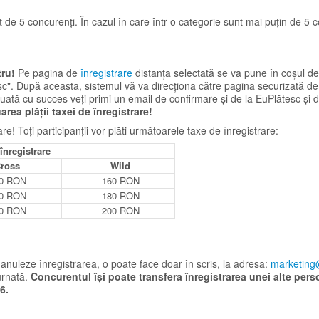
 de 5 concurenți. În cazul în care într-o categorie sunt mai puțin de 5 
tru!
Pe pagina de
înregistrare
distanța selectată se va pune în coșul de
esc". După aceasta, sistemul vă va direcționa către pagina securizată de
tuată cu succes veți primi un email de confirmare și de la EuPlătesc și 
rea plății taxei de înregistrare!
are! Toți participanții vor plăti următoarele taxe de înregistrare:
înregistrare
ross
Wild
0 RON
160 RON
0 RON
180 RON
0 RON
200 RON
anuleze înregistrarea, o poate face doar în scris, la adresa:
marketing
urnată.
Concurentul își poate transfera înregistrarea unei alte pers
26.