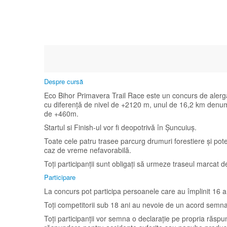
Despre cursă
Eco Bihor Primavera Trail Race este un concurs de alerg
cu diferență de nivel de +2120 m, unul de 16,2 km denumit
de +460m.
Startul si Finish-ul vor fi deopotrivă în Șuncuiuș.
Toate cele patru trasee parcurg drumuri forestiere și pote
caz de vreme nefavorabilă.
Toți participanții sunt obligați să urmeze traseul marcat d
Participare
La concurs pot participa persoanele care au împlinit 16 a
Toți competitorii sub 18 ani au nevoie de un acord semnat 
Toți participanții vor semna o declarație pe propria răspun