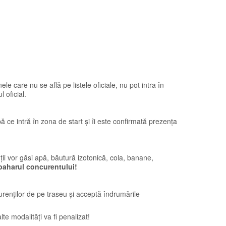
e care nu se află pe listele oficiale, nu pot intra în
 oficial.
pă ce intră în zona de start și îi este confirmată prezența
ții vor găsi apă, băutură izotonică, cola, banane,
 paharul concurentului!
curenților de pe traseu și acceptă îndrumările
te modalități va fi penalizat!