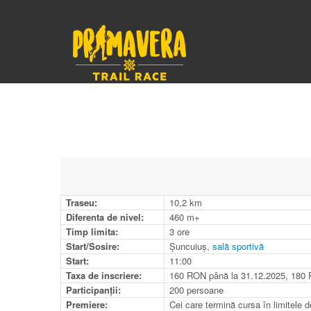
Traseu
:
10,2 km
Diferenta de nivel
:
460 m+
Timp limita:
3 ore
Start/Sosire:
Șuncuiuș,
sală sportivă
Start:
11:00
Taxa de inscriere:
160 RON până la 31.12.2025, 180 R
Participanții:
200 persoane
Premiere:
Cei care termină cursa în limitele de