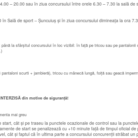
 14.00 – 20.00 sau în ziua concursului între orele 6.30 – 7.30 la sală de
30 în Sală de sport – Șuncuiuș și în ziua concursului dimineața la ora 7.3
până la sfârșitul concursului în loc vizibil: în față pe tricou sau pe pantalonii
.)
 fi pantaloni scurti + jambieră), tricou cu mânecă lungă, foiță sau geacă imper
e INTERZISĂ din motive de siguranță!
imenta mai greu
e start, cât și pe traseu la punctele ocazionale de control sau la puncte
pamente de start se penalizează cu +10 minute față de timpul oficial de 
l, cât și faptul că în ultima parte a concursului concurenții străbat un 