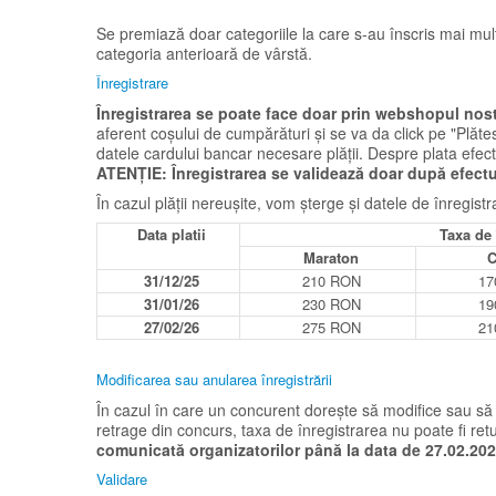
Se premiază doar categoriile la care s-au înscris mai mult
categoria anterioară de vârstă.
Înregistrare
Înregistrarea se poate face doar prin webshopul nos
aferent coșului de cumpărături și se va da click pe "Plăt
datele cardului bancar necesare plății. Despre plata efec
ATENȚIE: Înregistrarea se validează doar după efectua
În cazul plății nereușite, vom șterge și datele de înregistr
Data platii
Taxa de 
Maraton
C
31/12/25
210 RON
17
31/01/26
230 RON
19
27/02/26
275 RON
21
Modificarea sau anularea înregistrării
În cazul în care un concurent dorește să modifice sau să 
retrage din concurs, taxa de înregistrarea nu poate fi ret
comunicată organizatorilor până la data de 27.02.20
Validare