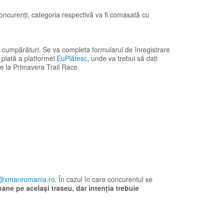
concurenți, categoria respectivă va fi comasată cu
 cumpărături. Se va completa formularul de înregistrare
 plată a platformei
EuPlătesc
, unde va trebui să dați
de la Primavera Trail Race.
@xmanromania.ro
. În cazul în care concurentul se
oane pe același traseu, dar intenția trebuie