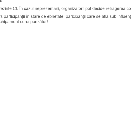
e.
rezinte CI. În cazul neprezentării, organizatorii pot decide retragerea co
 participanții în stare de ebrietate, paricipanții care se află sub influen
echipament corespunzător!
+