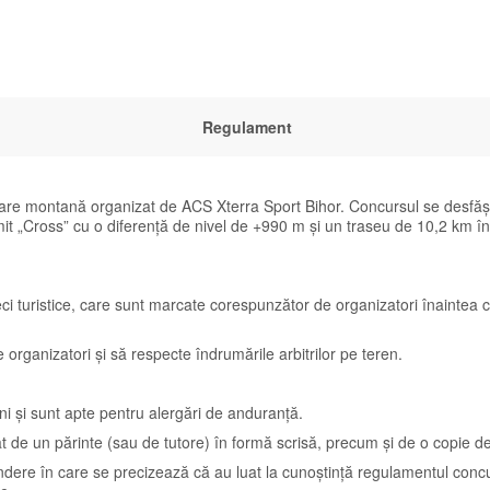
Regulament
are montană organizat de ACS Xterra Sport Bihor. Concursul se desfăș
 „Cross” cu o diferență de nivel de +990 m și un traseu de 10,2 km în 
ci turistice, care sunt marcate corespunzător de organizatori înaintea c
e organizatori și să respecte îndrumările arbitrilor pe teren.
ni și sunt apte pentru alergări de anduranță.
de un părinte (sau de tutore) în formă scrisă, precum și de o copie de C
dere în care se precizează că au luat la cunoștință regulamentul concursul