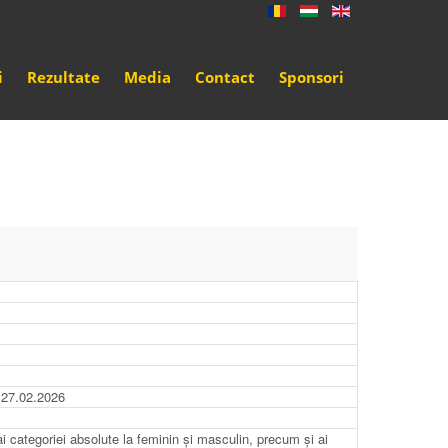
i
Rezultate
Media
Contact
Sponsori
 27.02.2026
 ai categoriei absolute la feminin și masculin, precum și ai