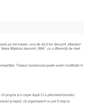
oară pe trei trasee: unul de 42,8 km denumit „Maraton”
Valea Mișidului denumit „Wild”, cu o diferență de nivel
ompetiției. Traseul maratonului poate suferi modificări în
I proprie și o copie după CI a părintelui/tutorelui.
ui și faptul, că organizatorii nu pot fi trași la