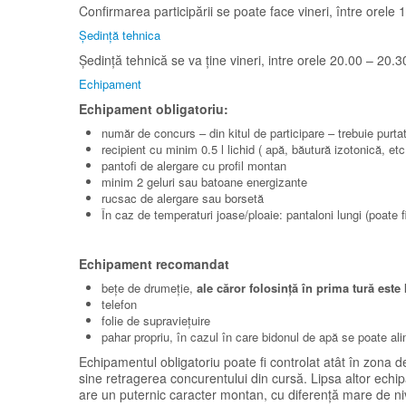
Confirmarea participării se poate face vineri, între orele
Ședință tehnica
Ședință tehnică se va ține vineri, intre orele 20.00 – 20.
Echipament
Echipament obligatoriu:
număr de concurs – din kitul de participare – trebuie purtat 
recipient cu minim 0.5 l lichid ( apă, băutură izotonică, etc
pantofi de alergare cu profil montan
minim 2 geluri sau batoane energizante
rucsac de alergare sau borsetă
În caz de temperaturi joase/ploaie: pantaloni lungi (poate
Echipament recomandat
bețe de drumeție,
ale căror folosință în prima tură est
telefon
folie de supraviețuire
pahar propriu, în cazul în care bidonul de apă se poate al
Echipamentul obligatoriu poate fi controlat atât în zona d
sine retragerea concurentului din cursă. Lipsa altor echi
are un puternic caracter montan, cu diferență mare de nive