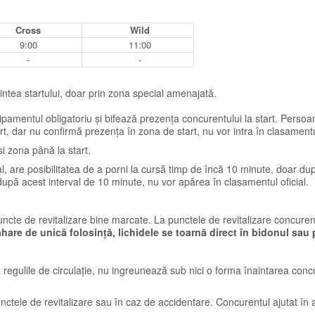
Cross
Wild
9:00
11:00
-
-
intea startului, doar prin zona special amenajată.
ipamentul obligatoriu și bifează prezența concurentului la start. Persoanel
rt, dar nu confirmă prezența în zona de start, nu vor intra în clasamentul
si zona până la start.
ial, are posibilitatea de a porni la cursă timp de încă 10 minute, doar du
după acest interval de 10 minute, nu vor apărea în clasamentul oficial.
uncte de revitalizare bine marcate. La punctele de revitalizare concuren
hare de unică folosință, lichidele se toarnă direct în bidonul sau
tă regulile de circulație, nu ingreunează sub nici o forma înaintarea con
unctele de revitalizare sau în caz de accidentare. Concurentul ajutat în al