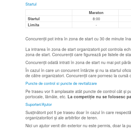
Startul
Maraton
Startul
8:00
Limita
-
Concurenții pot intra în zona de start cu 30 de minute îna
La intrarea în zona de start organizatorii pot controla ech
zona de start. Concurenții care figurează pe listele de sta
Concurenții odată intrati în zona de start nu mai pot pără
În cazul în care un concurent întârzie și nu ia startul ofic
de către organizatori. Concurenții care pornesc la cursă 
Puncte de control si puncte de revitalizare
Pe traseu vor fi amplasate atât puncte de control cât și p
portocale, lămâie, etc.
La competiție nu se folosesc pa
Suporteri/Ajutor
Susținătorii pot fi pe traseu doar în cazul în care respec
organizatorilori și ale arbitrilor de teren.
Nici un ajutor venit din exterior nu este permis, doar la p